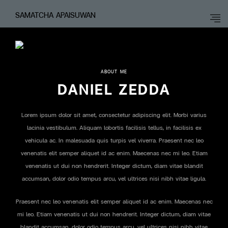
SAMATCHA APAISUWAN
ABOUT ME
DANIEL ZEDDA
Lorem ipsum dolor sit amet, consectetur adipiscing elit. Morbi varius
lacinia vestibulum. Aliquam lobortis facilisis tellus, in facilisis ex
vehicula ac. In malesuada quis turpis vel viverra. Praesent nec leo
venenatis elit semper aliquet id ac enim. Maecenas nec mi leo. Etiam
venenatis ut dui non hendrerit. Integer dictum, diam vitae blandit
accumsan, dolor odio tempus arcu, vel ultrices nisi nibh vitae ligula.
Praesent nec leo venenatis elit semper aliquet id ac enim. Maecenas nec
mi leo. Etiam venenatis ut dui non hendrerit. Integer dictum, diam vitae
blandit accumsan, dolor odio tempus arcu, vel ultrices nisi nibh vitae