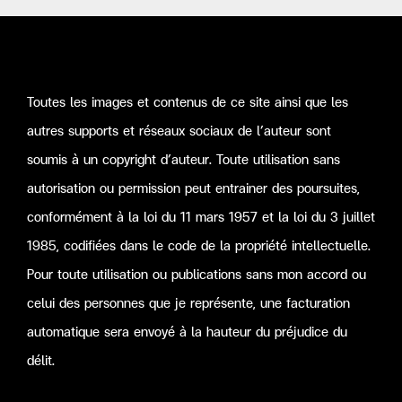
Toutes les images et contenus de ce site ainsi que les
All images and contents of this website and other social
autres supports et réseaux sociaux de l’auteur sont
media networks and the author are subject to copyright
soumis à un copyright d’auteur. Toute utilisation sans
copyright and any use without authorization or permission
autorisation ou permission peut entrainer des poursuites,
is suspendable prosecution according to the law of March
conformément à la loi du 11 mars 1957 et la loi du 3 juillet
11, 1957 and the law of 3 July 1985, codified in the Code
1985, codifiées dans le code de la propriété intellectuelle.
of intellectual property. For any use or publication without
Pour toute utilisation ou publications sans mon accord ou
my consent or that of the people I represent, automatic
celui des personnes que je représente, une facturation
invoice will be sent to the height of the harm of the
automatique sera envoyé à la hauteur du préjudice du
offense.
délit.
DANIEL ZEDDA