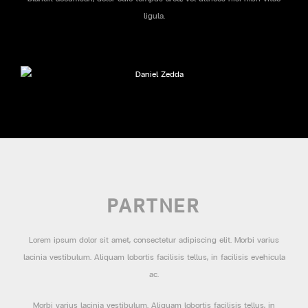
ligula.
PARTNER
Lorem ipsum dolor sit amet, consectetur adipiscing elit. Morbi varius
lacinia vestibulum. Aliquam lobortis facilisis tellus, in facilisis evehicula
ac.
Morbi varius lacinia vestibulum. Aliquam lobortis facilisis tellus, in